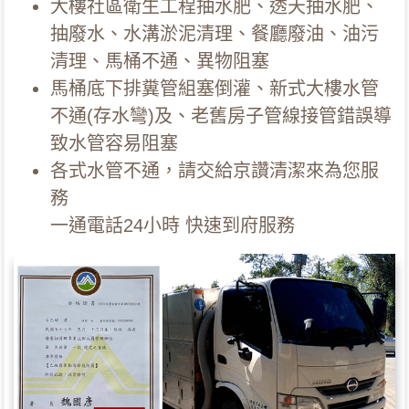
大樓社區衛生工程抽水肥、透天抽水肥、
抽廢水、水溝淤泥清理、餐廳廢油、油污
清理、馬桶不通、異物阻塞
馬桶底下排糞管組塞倒灌、新式大樓水管
不通(存水彎)及、老舊房子管線接管錯誤導
致水管容易阻塞
各式水管不通，請交給京讚清潔來為您服
務
一通電話24小時 快速到府服務